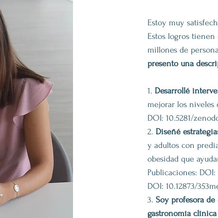
Estoy muy satisfech
Estos logros tienen 
millones de person
presento una descri
1.
Desarrollé interv
mejorar los niveles 
DOI: 10.5281/zenod
2.
Diseñé estrategi
y adultos con predia
obesidad que ayudan
Publicaciones: DOI:
DOI: 10.12873/353
3.
Soy profesora de
gastronomía clínica